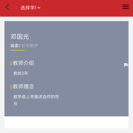
邓国光
编委/
初中数学
[]
教师介绍
教龄2年
计划
日程
联系人
消息
个人信息
退出
教师理念
使用讲义
数学是上帝描述自然的符
我的讲义
号
讲义超市
制作讲义