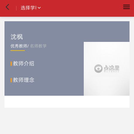
沈枫
优秀教师/
名师教学
[]
教师介绍
计划
日程
联系人
消息
个人信息
退出
教师理念
使用讲义
我的讲义
讲义超市
制作讲义